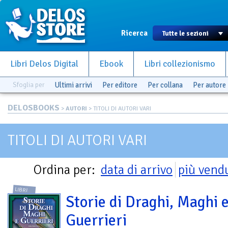
Ricerca
Libri Delos Digital
Ebook
Libri collezionismo
Sfoglia per
Ultimi arrivi
Per editore
Per collana
Per autore
DELOSBOOKS
>
AUTORI
> TITOLI DI AUTORI VARI
TITOLI DI AUTORI VARI
Ordina per:
data di arrivo
più vend
LIBRI
Storie di Draghi, Maghi 
Guerrieri