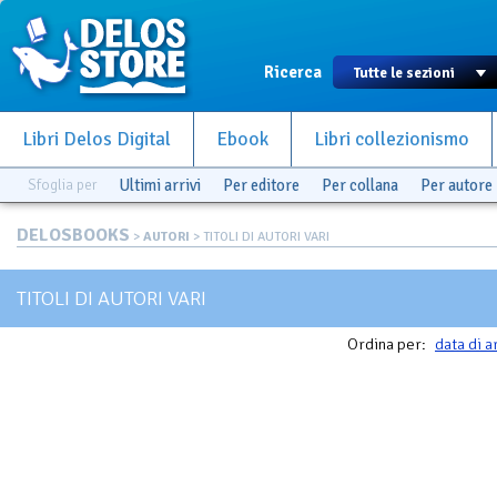
Ricerca
Libri Delos Digital
Ebook
Libri collezionismo
Sfoglia per
Ultimi arrivi
Per editore
Per collana
Per autore
DELOSBOOKS
>
AUTORI
> TITOLI DI AUTORI VARI
TITOLI DI AUTORI VARI
Ordina per:
data di a