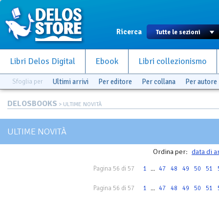
Ricerca
Libri Delos Digital
Ebook
Libri collezionismo
Sfoglia per
Ultimi arrivi
Per editore
Per collana
Per autore
DELOSBOOKS
> ULTIME NOVITÀ
ULTIME NOVITÀ
Ordina per:
data di a
Pagina 56 di 57
1
...
47
48
49
50
51
Pagina 56 di 57
1
...
47
48
49
50
51