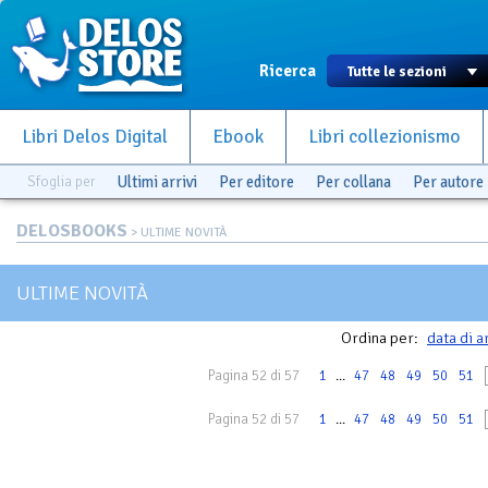
Ricerca
Libri Delos Digital
Ebook
Libri collezionismo
Sfoglia per
Ultimi arrivi
Per editore
Per collana
Per autore
DELOSBOOKS
> ULTIME NOVITÀ
ULTIME NOVITÀ
Ordina per:
data di a
Pagina 52 di 57
1
...
47
48
49
50
51
Pagina 52 di 57
1
...
47
48
49
50
51