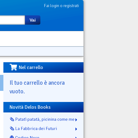
Fai login o registrati
Vai
Nel carrello
Il tuo carrello è ancora
vuoto.
Novità Delos Books
🗞️ Patatì patatà, picinina come me
🗞️ La Fabbrica dei Futuri
👻 Codice Nero