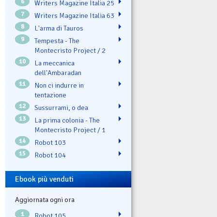
6
Writers Magazine Italia 25
7
Writers Magazine Italia 63
8
L'arma di Tauros
9
Tempesta - The
Montecristo Project / 2
10
La meccanica
dell'Ambaradan
11
Non ci indurre in
tentazione
12
Sussurrami, o dea
13
La prima colonia - The
Montecristo Project / 1
14
Robot 103
15
Robot 104
Ebook più venduti
Aggiornata ogni ora
1
Robot 105