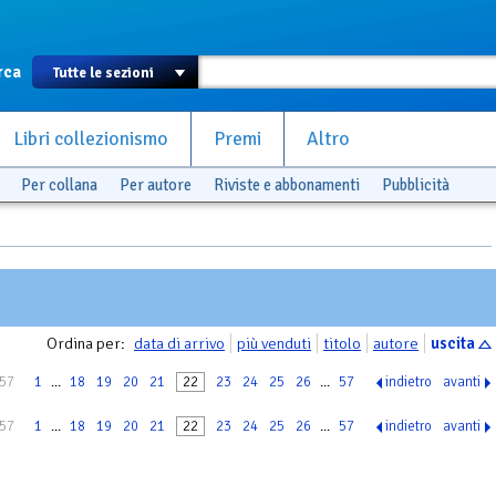
rca
Libri collezionismo
Premi
Altro
Per collana
Per autore
Riviste e abbonamenti
Pubblicità
Ordina per:
data di arrivo
più venduti
titolo
autore
uscita
 57
1
...
18
19
20
21
22
23
24
25
26
...
57
indietro
avanti
 57
1
...
18
19
20
21
22
23
24
25
26
...
57
indietro
avanti