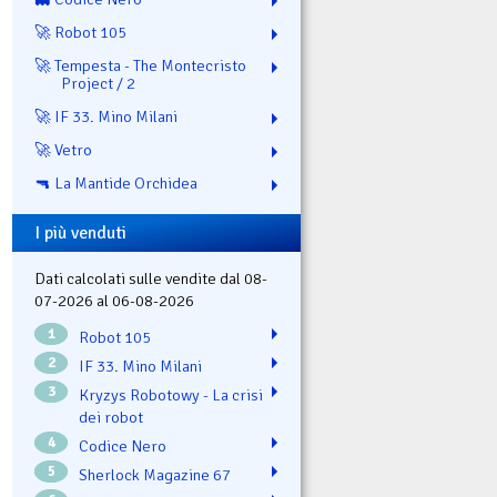
🚀 Robot 105
🚀 Tempesta - The Montecristo
Project / 2
🚀 IF 33. Mino Milani
🚀 Vetro
🔫 La Mantide Orchidea
I più venduti
Dati calcolati sulle vendite dal 08-
07-2026 al 06-08-2026
1
Robot 105
2
IF 33. Mino Milani
3
Kryzys Robotowy - La crisi
dei robot
4
Codice Nero
5
Sherlock Magazine 67