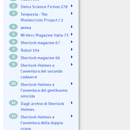
2
Delos Science Fiction 278
3
Tempesta - The
Montecristo Project / 2
4
ənima
5
Writers Magazine Italia 73
6
Sherlock magazine 67
7
Robot 104
8
Sherlock magazine 66
9
Sherlock Holmes e
l'avventura del secondo
cadavere
10
Sherlock Holmes e
l’avventura del gentiluomo
omicida
11
Dagli archivi di Sherlock
Holmes
12
Sherlock Holmes e
l’avventura della doppia
croce