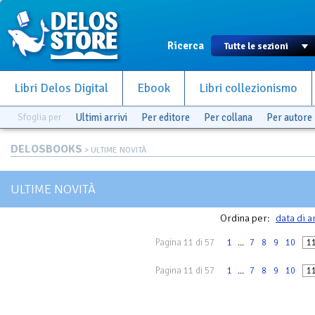
Ricerca
Libri Delos Digital
Ebook
Libri collezionismo
Sfoglia per
Ultimi arrivi
Per editore
Per collana
Per autore
DELOSBOOKS
> ULTIME NOVITÀ
ULTIME NOVITÀ
Ordina per:
data di a
Pagina 11 di 57
1
...
7
8
9
10
1
Pagina 11 di 57
1
...
7
8
9
10
1