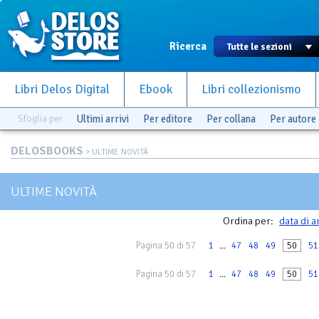
Ricerca
Libri Delos Digital
Ebook
Libri collezionismo
Sfoglia per
Ultimi arrivi
Per editore
Per collana
Per autore
DELOSBOOKS
> ULTIME NOVITÀ
ULTIME NOVITÀ
Ordina per:
data di a
Pagina 50 di 57
1
...
47
48
49
50
51
Pagina 50 di 57
1
...
47
48
49
50
51