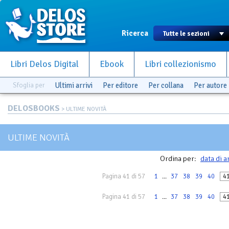
Ricerca
Libri Delos Digital
Ebook
Libri collezionismo
Sfoglia per
Ultimi arrivi
Per editore
Per collana
Per autore
DELOSBOOKS
> ULTIME NOVITÀ
ULTIME NOVITÀ
Ordina per:
data di a
Pagina 41 di 57
1
...
37
38
39
40
4
Pagina 41 di 57
1
...
37
38
39
40
4