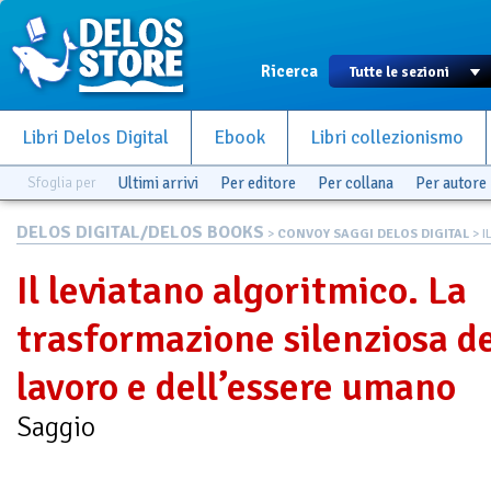
Ricerca
Libri Delos Digital
Ebook
Libri collezionismo
Sfoglia per
Ultimi arrivi
Per editore
Per collana
Per autore
DELOS DIGITAL/DELOS BOOKS
>
CONVOY SAGGI DELOS DIGITAL
> I
Il leviatano algoritmico. La
trasformazione silenziosa d
lavoro e dell’essere umano
Saggio