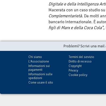
Digitale e della Intelligenza Arti
Macerata con un caso studio s
Complementarietà
. Da molti an
bancario internazionale. È auto
figli di Marx e della Coca Cola”
,
Problemi? Scrivi una mail
Chi siamo
Termini del servizio
L'Associazione
Diritto di recesso
Informazioni sui
Copyright
pagamenti
Privacy
Informazioni sulle
Cookie policy
spedizioni
Come usare il sito