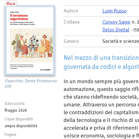
Autore
Luigi Russo
Collana
Convoy Saggi
n. 
Delos Digital
-
IS
Genere
Società e scienze
Nel mezzo di una transizion
governata da codici e algori
In un mondo sempre più governat
Copertina: Dante Primoverso
(IA)
automazione, questo saggio rifl
che stanno ridefinendo società, 
Data uscita
umane. Attraverso un percorso m
Maggio 2026
le contraddizioni del capitalismo
Copie disponibili
della tecnologia e il rischio di
ampia disponibilità
accelerata e priva di riferiment
Pagine
unisce economia, sociologia e filo