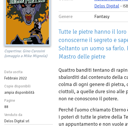
Delos Digital
-
IS
Genere
Fantasy
Tutte le pietre hanno il lor
conoscerne il segreto e sa
Soltanto un uomo sa farlo. 
Copertina: Gino Carosini
Mastro delle pietre
(omaggio a Mike Mignola)
Quattro banditi tentano di rapi
Data uscita
sbalorditi dal contenuto della c
Febbraio 2022
colma di ogni genere di pietra,
Copie disponibili
ciottoli, a quelle dure sino alle
ampia disponibilità
non ne conoscono il potere.
Pagine
88
Perché l'uomo chiamato Eterno 
Venduto da
i poteri di tutte le pietre della
Delos Digital srl
un appuntamento e non vuole ave