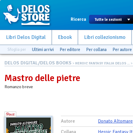
Ricerca
Libri Delos Digital
Ebook
Libri collezionismo
Sfoglia per
Ultimi arrivi
Per editore
Per collana
Per autore
DELOS DIGITAL/DELOS BOOKS
>
HEROIC FANTASY ITALIA DELOS ...
>
Mastro delle pietre
Romanzo breve
Autore
Donato Altomare
Collana
Heroic Fantasy It