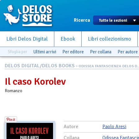
Ricerca
Libri Delos Digital
Ebook
Libri collezionismo
Sfoglia per
Ultimi arrivi
Per editore
Per collana
Per autore
DELOS DIGITAL/DELOS BOOKS
>
ODISSEA FANTASCIENZA DELOS D..
Il caso Korolev
Romanzo
Autore
Paolo Aresi
Collana
Odissea Fantasci