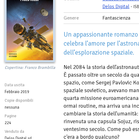
Delos Digital
-
IS
Genere
Fantascienza
Un appassionante romanzo a
celebra l’amore per l’astrona
dell’esplorazione spaziale.
Nel 2084 la storia dell'astronau
Copertina: Franco Brambilla
È passato oltre un secolo da qua
spazio, come Sergej Pavlovic K
Data uscita
spaziale sovietico, avevano manda
Febbraio 2019
quarta missione euroamericana
Copie disponibili
ormai routine, ma arriva una inc
nessuna
cambiare la storia dell'umanità:
Pagine
rinvenuta una capsula Sojuz, ri
224
ventesimo secolo. Come può esser
Venduto da
c'era a bordo qualcuno?
Delos Digital srl