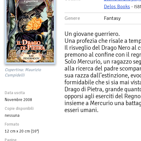
Delos Books
-
ISB
Genere
Fantasy
Un giovane guerriero.
Una profezia che risale a temp
Il risveglio del Drago Nero a
premono al confine con il re
Solo Mercurio, un ragazzo seg
alla ricerca del padre scompar
Copertina: Maurizio
sua razza dall’estinzione, evo
Campidelli
formidabile che si sia mai vista
Drago di Pietra, grande quan
Data uscita
opporsi agli eserciti del Regn
Novembre 2008
insieme a Mercurio una battagl
Copie disponibili
esseri umani.
nessuna
Formato
12 cm x 20 cm (16°)
Pagine