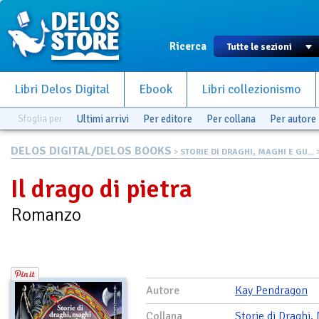
Ricerca
Libri Delos Digital
Ebook
Libri collezionismo
Sfoglia per
Ultimi arrivi
Per editore
Per collana
Per autore
DELOS DIGITAL/DELOS BOOKS
>
STORIE DI DRAGHI, MAGHI E GU...
>
Il drago di pietra
Romanzo
Autore
Kay Pendragon
Collana
Storie di Draghi,