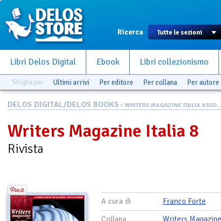
Ricerca
Libri Delos Digital
Ebook
Libri collezionismo
Sfoglia per
Ultimi arrivi
Per editore
Per collana
Per autore
DELOS DIGITAL/DELOS BOOKS
>
WRITERS MAGAZINE ITALIA ASSO..
Writers Magazine Italia 8
Rivista
A cura di
Franco Forte
Collana
Writers Magazine 