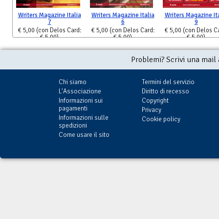
Writers Magazine Italia
Writers Magazine Italia
Writers Magazine It
7
6
9
€ 5,00
(con Delos Card:
€ 5,00
(con Delos Card:
€ 5,00
(con Delos C
€ 5,00)
€ 5,00)
€ 5,00)
Problemi? Scrivi una mail
Chi siamo
Termini del servizio
L'Associazione
Diritto di recesso
Informazioni sui
Copyright
pagamenti
Privacy
Informazioni sulle
Cookie policy
spedizioni
Come usare il sito