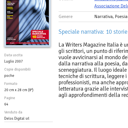
Associazione Del
Genere
Narrativa, Poesia
Speciale narrativa: 10 storie
La Writers Magazine Italia è 
gli scrittori, un punto di rifer
Data uscita
vuole avvicinarsi al mondo del
Luglio 2007
dalla narrativa alla poesia, d
sceneggiatura. Il luogo ideale 
Copie disponibili
tecniche di scrittura, leggere i 
poche
professionisti, ma anche appr
Formato
letteratura grazie alle intervis
20 cm x 28 cm (8°)
agli approfondimenti della re
Pagine
64
Venduto da
Delos Digital srl