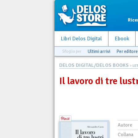
Rice
Libri Delos Digital
Ebook
Sfoglia per
Ultimi arrivi
Per editore
DELOS DIGITAL/DELOS BOOKS
>
LE
Il lavoro di tre lust
Autore
Collana