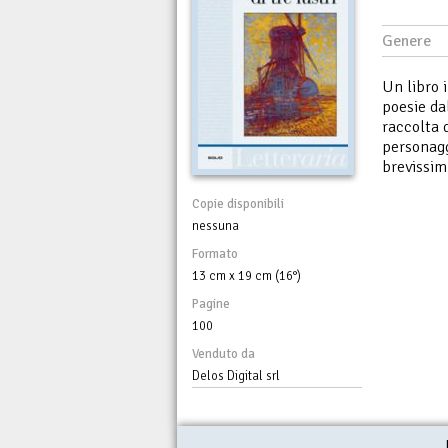
Genere
Un libro i
poesie da
raccolta d
personagg
brevissim
Copie disponibili
nessuna
Formato
13 cm x 19 cm (16°)
Pagine
100
Venduto da
Delos Digital srl