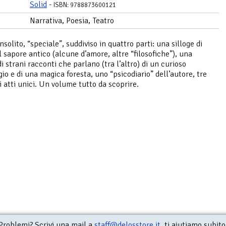
Solid
-
ISBN: 9788873600121
Narrativa, Poesia, Teatro
nsolito, “speciale”, suddiviso in quattro parti: una silloge di
l sapore antico (alcune d’amore, altre “filosofiche”), una
i strani racconti che parlano (tra l’altro) di un curioso
io e di una magica foresta, uno “psicodiario” dell’autore, tre
i atti unici. Un volume tutto da scoprire.
Problemi? Scrivi una mail a
staff@delosstore.it
, ti aiutiamo subito