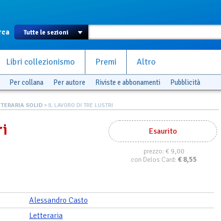
rca
Libri collezionismo
Premi
Altro
Per collana
Per autore
Riviste e abbonamenti
Pubblicità
TTERARIA SOLID
> IL LAVORO DI TRE LUSTRI
ri
Esaurito
€ 9,00
prezzo:
€
8,55
con Delos Card:
Alessandro Casto
Letteraria