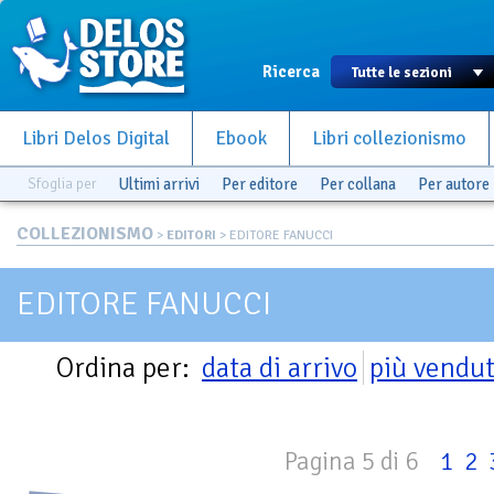
Ricerca
Libri Delos Digital
Ebook
Libri collezionismo
Sfoglia per
Ultimi arrivi
Per editore
Per collana
Per autore
COLLEZIONISMO
>
EDITORI
> EDITORE FANUCCI
EDITORE FANUCCI
Ordina per:
data di arrivo
più vendut
Pagina 5 di 6
1
2