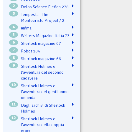
2
Delos Science Fiction 278
3
Tempesta - The
Montecristo Project / 2
4
ənima
5
Writers Magazine Italia 73
6
Sherlock magazine 67
7
Robot 104
8
Sherlock magazine 66
9
Sherlock Holmes e
l'avventura del secondo
cadavere
10
Sherlock Holmes e
l’avventura del gentiluomo
omicida
11
Dagli archivi di Sherlock
Holmes
12
Sherlock Holmes e
l’avventura della doppia
croce