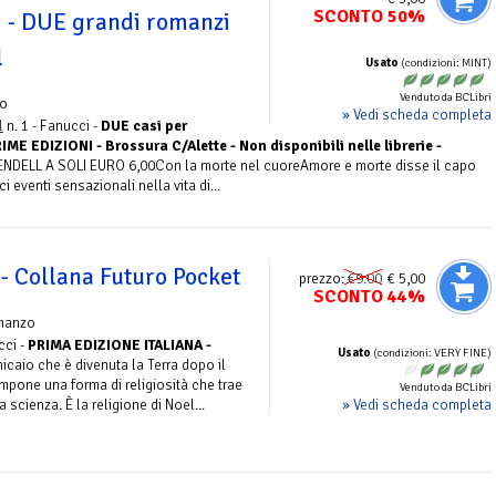
SCONTO 50%
i - DUE grandi romanzi
l
Usato
(condizioni: MINT)
Venduto da BCLibri
o
» Vedi scheda completa
l
n. 1 - Fanucci -
DUE casi per
RIME EDIZIONI - Brossura C/Alette - Non disponibili nelle librerie -
DELL A SOLI EURO 6,00Con la morte nel cuoreAmore e morte disse il capo
i eventi sensazionali nella vita di...
o - Collana Futuro Pocket
prezzo:
€9.00
€ 5,00
SCONTO 44%
manzo
cci -
PRIMA EDIZIONE ITALIANA -
Usato
(condizioni: VERY FINE)
micaio che è divenuta la Terra dopo il
impone una forma di religiosità che trae
Venduto da BCLibri
» Vedi scheda completa
a scienza. È la religione di Noel...