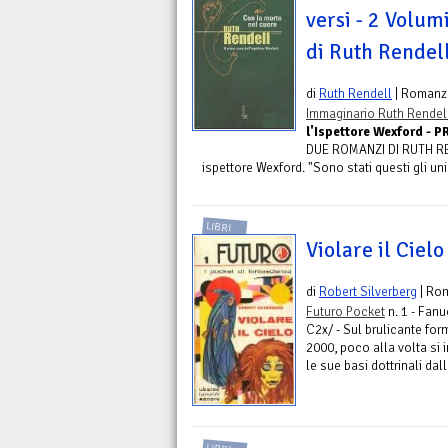
versi - 2 Volum
di Ruth Rendel
di
Ruth Rendell
| Romanz
Immaginario Ruth Rendel
l'Ispettore Wexford - P
DUE ROMANZI DI RUTH REN
ispettore Wexford. "Sono stati questi gli unic
LIBRI
Violare il Ciel
di
Robert Silverberg
| Ro
Futuro Pocket
n. 1 - Fanu
C2x/ - Sul brulicante for
2000, poco alla volta si 
le sue basi dottrinali dall