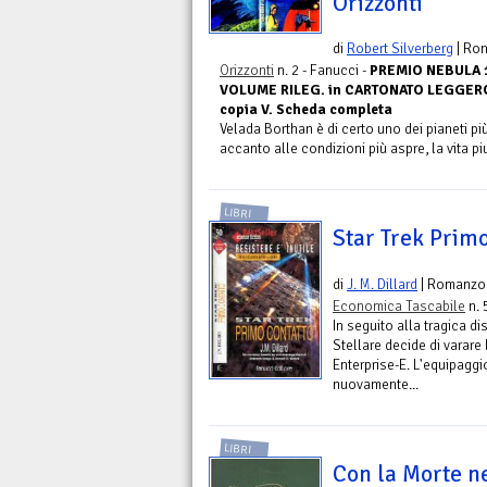
Orizzonti
di
Robert Silverberg
| Ro
Orizzonti
n. 2 - Fanucci -
PREMIO NEBULA 19
VOLUME RILEG. in CARTONATO LEGGERO
copia V. Scheda completa
Velada Borthan è di certo uno dei pianeti più
accanto alle condizioni più aspre, la vita pi
LIBRI
Star Trek Primo
di
J. M. Dillard
| Romanzo
Economica Tascabile
n. 
In seguito alla tragica di
Stellare decide di varare
Enterprise-E. L'equipaggi
nuovamente...
LIBRI
Con la Morte n