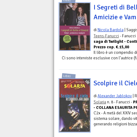
LIBRI
I Segreti di Be
Amicizie e Vam
di
Nicola Bardola
| Saggi
Teens-Fanucci
- Fanucci
saga di Twilight - Cont
Prezzo cop. €.15,00
Il libro è un compendio d
Ci sono interviste esclusive con l’autrice (fa
LIBRI
Scolpire il Ciel
di
Alexander Jablokov
| 
Solaria
n. 8 - Fanucci -
P
- COLLANA ESAURITA P
C2x - A metà del XXIV seco
sistema solare, dando vi
generando religioni bizzarr