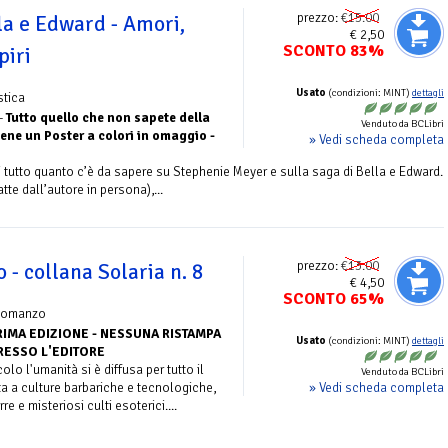
prezzo:
€15.00
lla e Edward - Amori,
€ 2,50
SCONTO 83%
piri
Usato
(condizioni: MINT)
dettagli
stica
 -
Tutto quello che non sapete della
Venduto da BCLibri
iene un Poster a colori in omaggio -
» Vedi scheda completa
i tutto quanto c’è da sapere su Stephenie Meyer e sulla saga di Bella e Edward.
tte dall’autore in persona),...
prezzo:
€13.00
o - collana Solaria n. 8
€ 4,50
SCONTO 65%
Romanzo
RIMA EDIZIONE - NESSUNA RISTAMPA
Usato
(condizioni: MINT)
dettagli
RESSO L'EDITORE
lo l'umanità si è diffusa per tutto il
Venduto da BCLibri
» Vedi scheda completa
ta a culture barbariche e tecnologiche,
e e misteriosi culti esoterici....