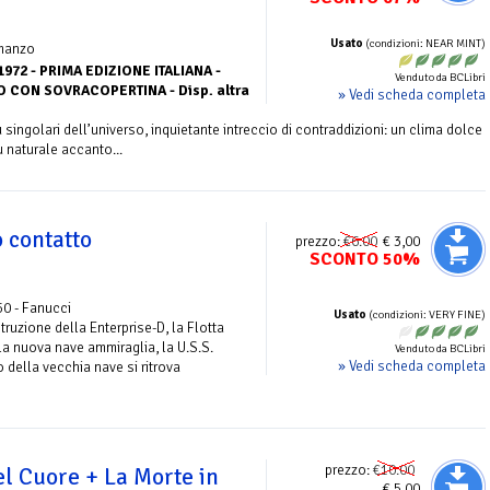
Usato
(condizioni: NEAR MINT)
manzo
72 - PRIMA EDIZIONE ITALIANA -
Venduto da BCLibri
 CON SOVRACOPERTINA - Disp. altra
» Vedi scheda completa
 singolari dell’universo, inquietante intreccio di contraddizioni: un clima dolce
u naturale accanto...
 contatto
prezzo:
€6.00
€ 3,00
SCONTO 50%
50 - Fanucci
Usato
(condizioni: VERY FINE)
struzione della Enterprise-D, la Flotta
 la nuova nave ammiraglia, la U.S.S.
Venduto da BCLibri
» Vedi scheda completa
o della vecchia nave si ritrova
prezzo:
€10.00
el Cuore + La Morte in
€ 5,00