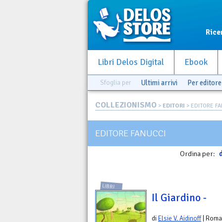
Rice
Libri Delos Digital
Ebook
Sfoglia per
Ultimi arrivi
Per editore
COLLEZIONISMO
>
EDITORI
> EDITORE FA
EDITORE FANUCCI
Ordina per:
d
LIBRI
Il Giardino -
di
Elsie V. Aidinoff
| Roma