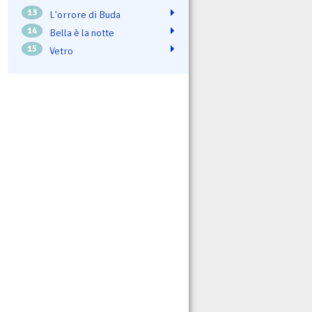
13
L'orrore di Buda
14
Bella è la notte
15
Vetro