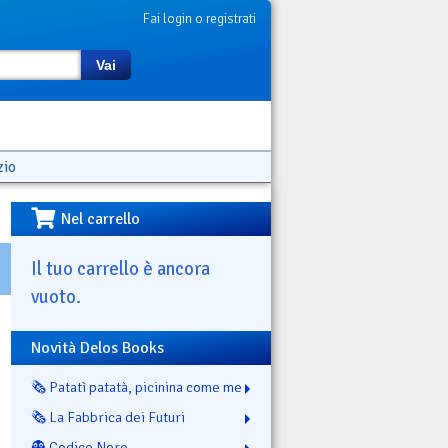
Fai login o registrati
Vai
zio
Nel carrello
Il tuo carrello è ancora
vuoto.
Novità Delos Books
🗞️ Patatì patatà, picinina come me
🗞️ La Fabbrica dei Futuri
👻 Codice Nero