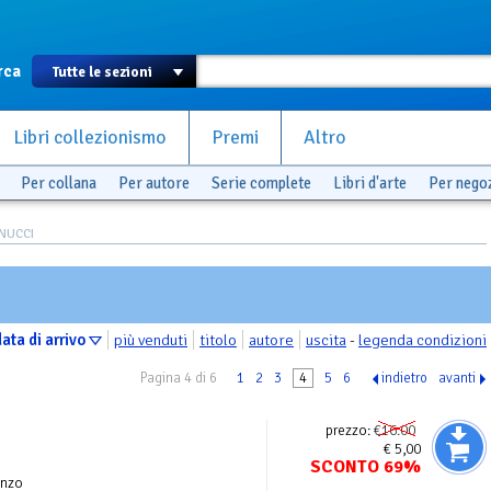
rca
Libri collezionismo
Premi
Altro
Per collana
Per autore
Serie complete
Libri d'arte
Per nego
NUCCI
ata di arrivo
più venduti
titolo
autore
uscita
-
legenda condizioni
Pagina 4 di 6
1
2
3
4
5
6
indietro
avanti
prezzo:
€16.00
€ 5,00
SCONTO 69%
nzo