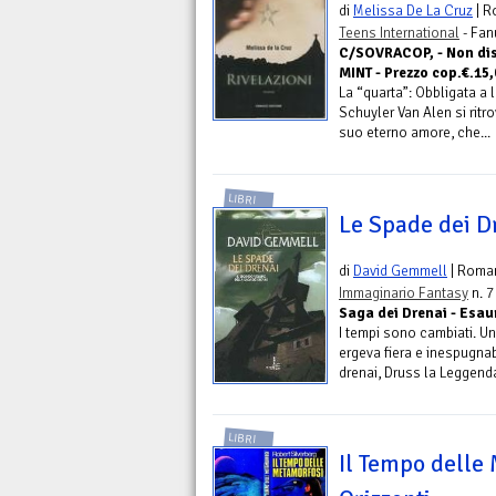
di
Melissa De La Cruz
| R
Teens International
- Fan
C/SOVRACOP, - Non dis
MINT - Prezzo cop.€.15,
La “quarta”: Obbligata a
Schuyler Van Alen si ritr
suo eterno amore, che...
LIBRI
Le Spade dei D
di
David Gemmell
| Roma
Immaginario Fantasy
n. 7
Saga dei Drenai - Esaur
I tempi sono cambiati. Un
ergeva fiera e inespugnabi
drenai, Druss la Leggenda.
LIBRI
Il Tempo delle 