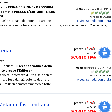
omanzo
ucci -
PRIMA EDIZIONE - BROSSURA
Usato
(condizioni: NEAR MINT)
ponibile PRESSO L'EDITORE - LIBRO
00
Venduto da BCLibri
» Vedi scheda completa
 lasciare la casa del nonno Lawrence,
ova a vivere nella lussuosa dimora dei Force, assieme ai gemelli Mimi e Jack, il
prezzo:
€14.00
renai
€ 3,00
SCONTO 79%
nzo
 - Fanucci -
Il secondo volume della
Usato
(condizioni: VERY FINE)
ito presso l'Editore -
a volta la fortezza di Dros Delnoch si
Venduto da BCLibri
» Vedi scheda completa
le, difesa dal più potente degli eroi
 Ora un imperatore tirannico e folle...
prezzo:
€18.00
Metamorfosi - collana
€ 6,00
SCONTO 67%