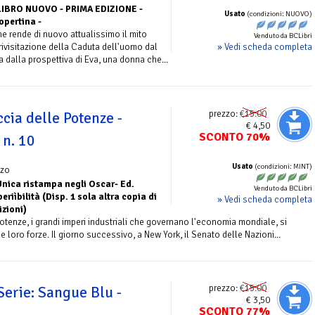
LIBRO NUOVO - PRIMA EDIZIONE -
Usato
(condizioni: NUOVO)
opertina -
e rende di nuovo attualissimo il mito
Venduto da BCLibri
» Vedi scheda completa
rivisitazione della Caduta dell'uomo dal
a dalla prospettiva di Eva, una donna che...
prezzo:
€15.00
cia delle Potenze -
€ 4,50
SCONTO 70%
 n. 10
Usato
(condizioni: MINT)
zo
Unica ristampa negli Oscar- Ed.
Venduto da BCLibri
periìbilità (Disp. 1 sola altra copia di
» Vedi scheda completa
izioni)
tenze, i grandi imperi industriali che governano l'economia mondiale, si
e loro forze. Il giorno successivo, a New York, il Senato delle Nazioni...
prezzo:
€15.00
Serie: Sangue Blu -
€ 3,50
SCONTO 77%