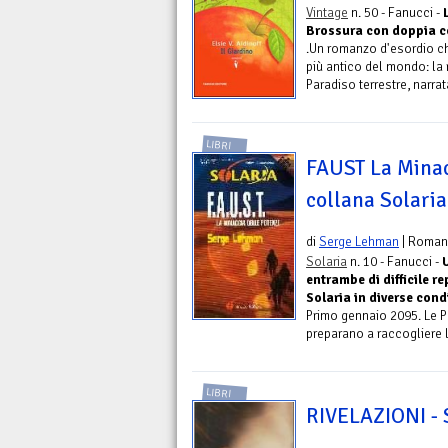
Vintage
n. 50 - Fanucci -
Brossura con doppia c
.Un romanzo d'esordio ch
più antico del mondo: la 
Paradiso terrestre, narrat
LIBRI
FAUST La Minac
collana Solaria
di
Serge Lehman
| Roman
Solaria
n. 10 - Fanucci -
entrambe di difficile re
Solaria in diverse cond
Primo gennaio 2095. Le Po
preparano a raccogliere l
LIBRI
RIVELAZIONI - 