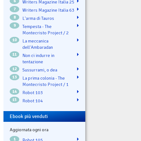
6
Writers Magazine Italia 25
7
Writers Magazine Italia 63
8
L'arma di Tauros
9
Tempesta - The
Montecristo Project / 2
10
La meccanica
dell'Ambaradan
11
Non ci indurre in
tentazione
12
Sussurrami, o dea
13
La prima colonia - The
Montecristo Project / 1
14
Robot 103
15
Robot 104
Ebook più venduti
Aggiornata ogni ora
1
Robot 105