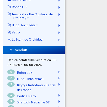
🚀 Robot 105
🚀 Tempesta - The Montecristo
Project / 2
🚀 IF 33. Mino Milani
🚀 Vetro
🔫 La Mantide Orchidea
I più venduti
Dati calcolati sulle vendite dal 08-
07-2026 al 06-08-2026
1
Robot 105
2
IF 33. Mino Milani
3
Kryzys Robotowy - La crisi
dei robot
4
Codice Nero
5
Sherlock Magazine 67