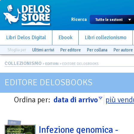
Ricerca
Libri Delos Digital
Ebook
Libri collezionismo
Sfoglia per
Ultimi arrivi
Per editore
Per collana
Per autore
COLLEZIONISMO
>
EDITORI
> EDITORE DELOSBOOKS
EDITORE DELOSBOOKS
Ordina per:
data di arrivo
più vend
LIBRI
Infezione genomica -