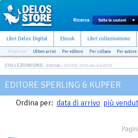
Ricerca
Libri Delos Digital
Ebook
Libri collezionismo
Sfoglia per
Ultimi arrivi
Per editore
Per collana
Per autore
COLLEZIONISMO
>
EDITORI
> EDITORE SPERLING & KUPFER
EDITORE SPERLING & KUPFER
Ordina per:
data di arrivo
più vendut
Pagin