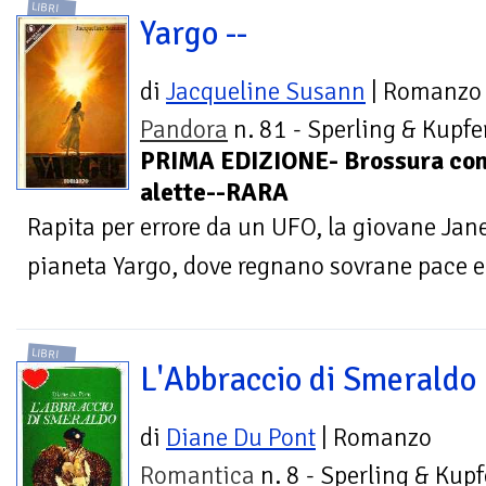
LIBRI
Yargo --
di
Jacqueline Susann
| Romanzo
Pandora
n. 81 - Sperling & Kupfer
PRIMA EDIZIONE- Brossura co
alette--RARA
Rapita per errore da un UFO, la giovane Jane
pianeta Yargo, dove regnano sovrane pace 
LIBRI
L'Abbraccio di Smeraldo
di
Diane Du Pont
| Romanzo
Romantica
n. 8 - Sperling & Kupf