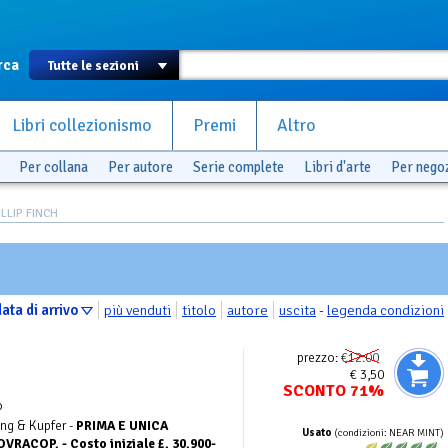
rca
Libri collezionismo
Premi
Altro
Per collana
Per autore
Serie complete
Libri d'arte
Per nego
ILLIP FINCH
ata di arrivo
più venduti
titolo
autore
uscita
-
legenda condizioni
prezzo:
€12.00
€ 3,50
SCONTO 71%
o
ing & Kupfer -
PRIMA E UNICA
Usato
(condizioni: NEAR MINT)
VRACOP. - Costo iniziale £. 30.900-