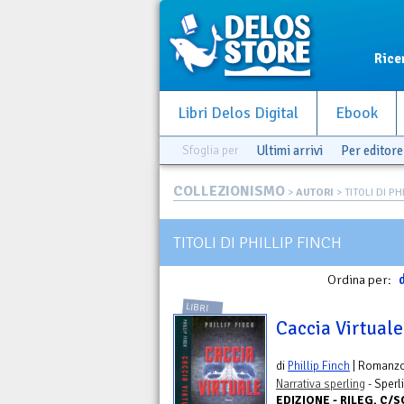
Rice
Libri Delos Digital
Ebook
Sfoglia per
Ultimi arrivi
Per editore
COLLEZIONISMO
>
AUTORI
> TITOLI DI PH
TITOLI DI PHILLIP FINCH
Ordina per:
d
LIBRI
Caccia Virtuale
di
Phillip Finch
| Romanz
Narrativa sperling
- Sperl
EDIZIONE - RILEG. C/SO