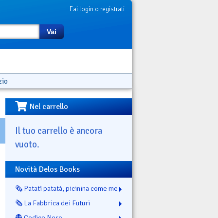
Fai login o registrati
Vai
zio
Nel carrello
Il tuo carrello è ancora
vuoto.
Novità Delos Books
🗞️ Patatì patatà, picinina come me
🗞️ La Fabbrica dei Futuri
👻 Codice Nero