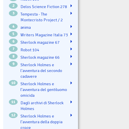
2
Delos Science Fiction 278
3
Tempesta - The
Montecristo Project / 2
4
ənima
5
Writers Magazine Italia 73
6
Sherlock magazine 67
7
Robot 104
8
Sherlock magazine 66
9
Sherlock Holmes e
l'avventura del secondo
cadavere
10
Sherlock Holmes e
l’avventura del gentiluomo
omicida
11
Dagli archivi di Sherlock
Holmes
12
Sherlock Holmes e
l’avventura della doppia
croce