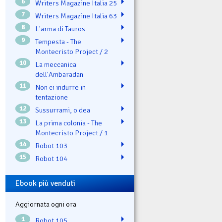
6
Writers Magazine Italia 25
7
Writers Magazine Italia 63
8
L'arma di Tauros
9
Tempesta - The
Montecristo Project / 2
10
La meccanica
dell'Ambaradan
11
Non ci indurre in
tentazione
12
Sussurrami, o dea
13
La prima colonia - The
Montecristo Project / 1
14
Robot 103
15
Robot 104
Ebook più venduti
Aggiornata ogni ora
1
Robot 105