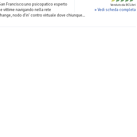
 San Francisco:uno psicopatico esperto
Venduto da BCLibri
» Vedi scheda completa
e vittime navigando nella rete
change, nodo d'in' contro virtuale dove chiunque...