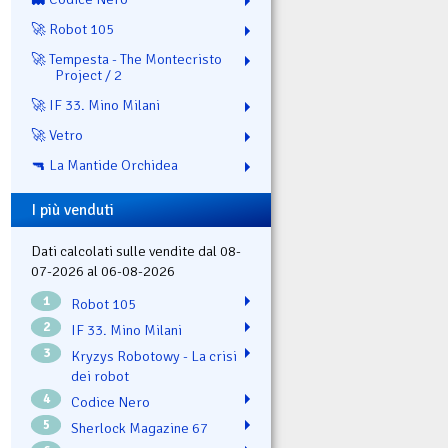
🚀 Robot 105
🚀 Tempesta - The Montecristo
Project / 2
🚀 IF 33. Mino Milani
🚀 Vetro
🔫 La Mantide Orchidea
I più venduti
Dati calcolati sulle vendite dal 08-
07-2026 al 06-08-2026
1
Robot 105
2
IF 33. Mino Milani
3
Kryzys Robotowy - La crisi
dei robot
4
Codice Nero
5
Sherlock Magazine 67