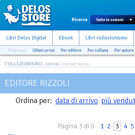
Ricerca
Libri Delos Digital
Ebook
Libri collezionismo
Sfoglia per
Ultimi arrivi
Per editore
Per collana
Per autore
COLLEZIONISMO
>
EDITORI
> EDITORE RIZZOLI
EDITORE RIZZOLI
Ordina per:
data di arrivo
più vendut
Pagina 3 di 9
1
2
3
4
5