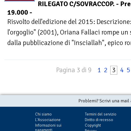
RILEGATO C/SOVRACCOP. - Prezz
19.000 -
Risvolto dell'edizione del 2015: Descrizione
l'orgoglio" (2001), Oriana Fallaci rompe un 
dalla pubblicazione di "Insciallah", epico r
Pagina 3 di 9
1
2
3
4
5
Problemi? Scrivi una mail
Chi siamo
Termini del servizio
L'Associazione
Diritto di recesso
Informazioni sui
Copyright
pagamenti
Privacy