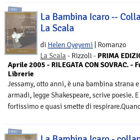
LIBRI
La Bambina Icaro -- Coll
La Scala
di
Helen Oyeyemi
| Romanzo
La Scala
- Rizzoli -
PRIMA EDIZ
Aprile 2005 - RILEGATA CON SOVRAC. - Fu
Librerie
Jessamy, otto anni, è una bambina strana e 
armadi, legge Shakespeare, scrive poesie. E
fortissimo e quasi smette di respirare.Quando
LIBRI
La Bambina Icaro - colla