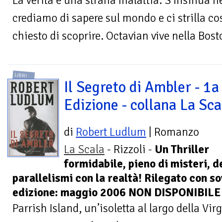
La verità è una strana malattia. S'insinua ne
crediamo di sapere sul mondo e ci strilla 
chiesto di scoprire. Octavian vive nella Bosto
LIBRI
Il Segreto di Ambler - 1a
Edizione - collana La Sca
di
Robert Ludlum
| Romanzo
La Scala
- Rizzoli -
Un Thriller
formidabile, pieno di misteri, d
parallelismi con la realtà! Rilegato con s
edizione: maggio 2006 NON DISPONIBILE
Parrish Island, un’isoletta al largo della V