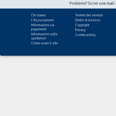
Problemi? Scrivi una mail
Chi siamo
Termini del servizio
L'Associazione
Diritto di recesso
Informazioni sui
Copyright
pagamenti
Privacy
Informazioni sulle
Cookie policy
spedizioni
Come usare il sito