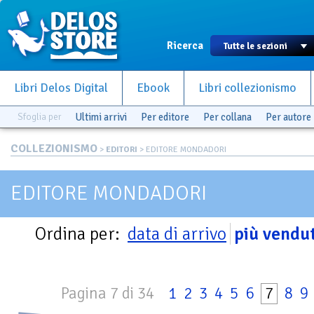
Ricerca
Libri Delos Digital
Ebook
Libri collezionismo
Sfoglia per
Ultimi arrivi
Per editore
Per collana
Per autore
COLLEZIONISMO
>
EDITORI
> EDITORE MONDADORI
EDITORE MONDADORI
Ordina per:
data di arrivo
più vendut
Pagina 7 di 34
1
2
3
4
5
6
7
8
9