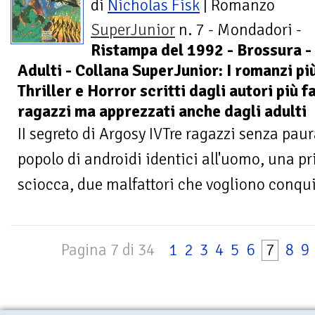
di
Nicholas Fisk
| Romanzo
SuperJunior
n. 7 - Mondadori -
Ristampa del 1992 - Brossura -
Adulti - Collana SuperJunior: I romanzi più 
Thriller e Horror scritti dagli autori più 
ragazzi ma apprezzati anche dagli adulti
II segreto di Argosy IVTre ragazzi senza pau
popolo di androidi identici all'uomo, una pr
sciocca, due malfattori che vogliono conquis
Pagina 7 di 34
1
2
3
4
5
6
7
8
9