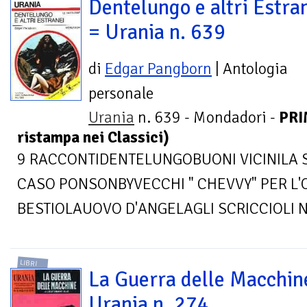
Dentelungo e altri Estra
= Urania n. 639
di
Edgar Pangborn
| Antologia
personale
Urania
n. 639 - Mondadori -
PRI
ristampa nei Classici)
9 RACCONTIDENTELUNGOBUONI VICINILA 
CASO PONSONBYVECCHI " CHEVVY" PER L
BESTIOLAUOVO D'ANGELAGLI SCRICCIOLI NE
LIBRI
La Guerra delle Macchin
Urania n. 274