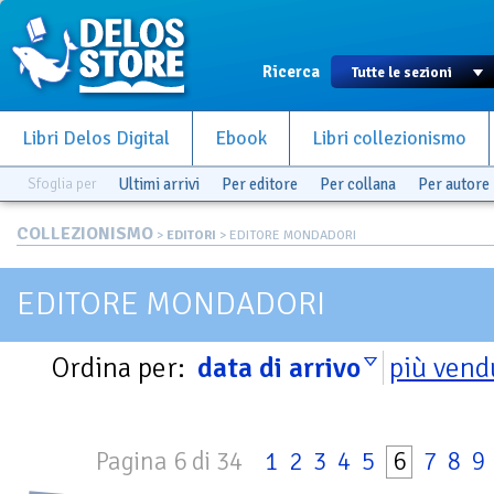
Ricerca
Libri Delos Digital
Ebook
Libri collezionismo
Sfoglia per
Ultimi arrivi
Per editore
Per collana
Per autore
COLLEZIONISMO
>
EDITORI
> EDITORE MONDADORI
EDITORE MONDADORI
Ordina per:
data di arrivo
più vend
Pagina 6 di 34
1
2
3
4
5
6
7
8
9