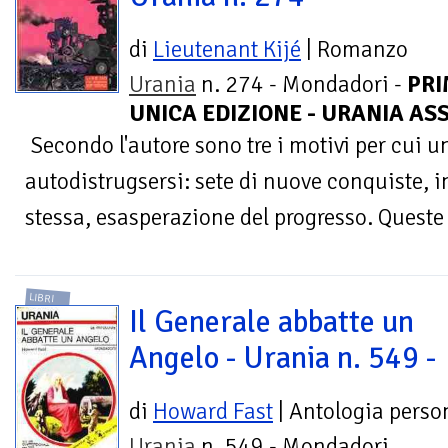
di
Lieutenant Kijé
| Romanzo
Urania
n. 274 - Mondadori -
PRI
UNICA EDIZIONE - URANIA AS
Secondo l'autore sono tre i motivi per cui u
autodistrugsersi: sete di nuove conquiste, i
stessa, esasperazione del progresso. Queste t
LIBRI
Il Generale abbatte un
Angelo - Urania n. 549 -
di
Howard Fast
| Antologia perso
Urania
n. 549 - Mondadori