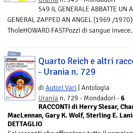
549 IL GENERALE ABBATTE UN 
GENERAL ZAPPED AN ANGEL (1969 /1970)Co
TholeHOWARD FASTPozzi di sangue invece..
LIBRI
Quarto Reich e altri racc
- Urania n. 729
di
Autori Vari
| Antologia
Urania
n. 729 - Mondadori -
6
RACCONTI di Herry Slesar, Char
MacLennan, Gary K. Wolf, Sterling E. Lanie
DETTAGLIO