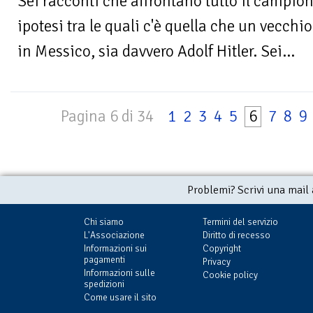
Sei racconti che affrontano tutto il campion
ipotesi tra le quali c'è quella che un vecch
in Messico, sia davvero Adolf Hitler. Sei...
Pagina 6 di 34
1
2
3
4
5
6
7
8
9
Problemi? Scrivi una mail
Chi siamo
Termini del servizio
L'Associazione
Diritto di recesso
Informazioni sui
Copyright
pagamenti
Privacy
Informazioni sulle
Cookie policy
spedizioni
Come usare il sito