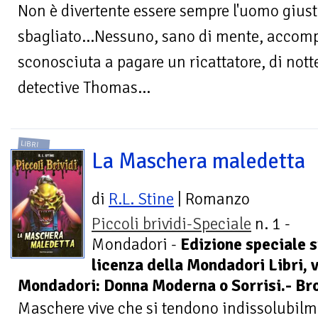
Non è divertente essere sempre l'uomo giust
sbagliato...Nessuno, sano di mente, acco
sconosciuta a pagare un ricattatore, di notte
detective Thomas...
LIBRI
La Maschera maledetta
di
R.L. Stine
| Romanzo
Piccoli brividi-Speciale
n. 1 -
Mondadori -
Edizione speciale 
licenza della Mondadori Libri, 
Mondadori: Donna Moderna o Sorrisi.- Br
Maschere vive che si tendono indissolubilme