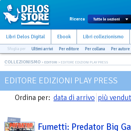
Ricerca
Libri Delos Digital
Ebook
Libri collezionismo
Sfoglia per
Ultimi arrivi
Per editore
Per collana
Per autore
COLLEZIONISMO
>
EDITORI
> EDITORE EDIZIONI PLAY PRESS
EDITORE EDIZIONI PLAY PRESS
Ordina per:
data di arrivo
più vendut
LIBRI
Fumetti: Predator Big G