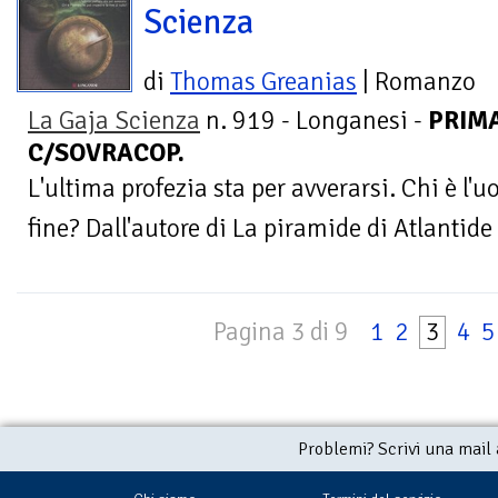
Scienza
di
Thomas Greanias
| Romanzo
La Gaja Scienza
n. 919 - Longanesi -
PRIMA
C/SOVRACOP.
L'ultima profezia sta per avverarsi. Chi è l
fine? Dall'autore di La piramide di Atlantide
Pagina 3 di 9
1
2
3
4
5
Problemi? Scrivi una mail