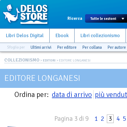
Ricerca
Libri Delos Digital
Ebook
Libri collezionismo
Sfoglia per
Ultimi arrivi
Per editore
Per collana
Per autore
COLLEZIONISMO
>
EDITORI
> EDITORE LONGANESI
EDITORE LONGANESI
Ordina per:
data di arrivo
più vendut
Pagina 3 di 9
1
2
3
4
5