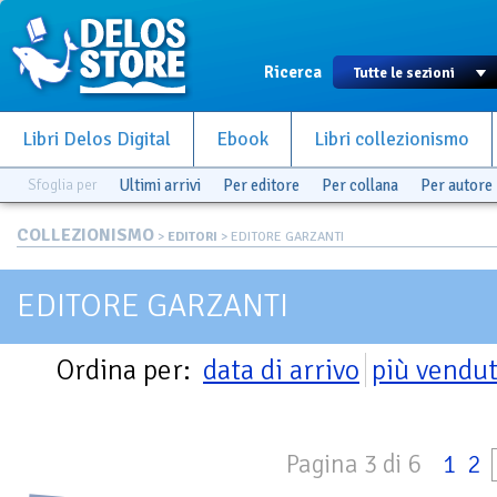
Ricerca
Libri Delos Digital
Ebook
Libri collezionismo
Sfoglia per
Ultimi arrivi
Per editore
Per collana
Per autore
COLLEZIONISMO
>
EDITORI
> EDITORE GARZANTI
EDITORE GARZANTI
Ordina per:
data di arrivo
più vendut
Pagina 3 di 6
1
2