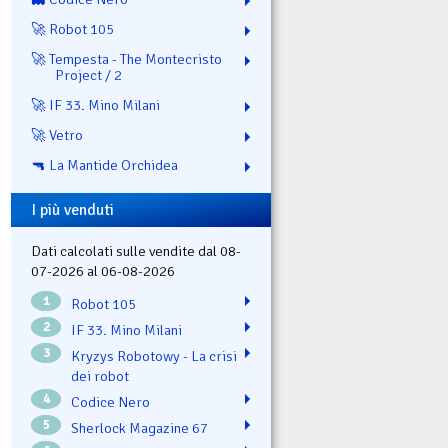
🚀 Robot 105
🚀 Tempesta - The Montecristo
Project / 2
🚀 IF 33. Mino Milani
🚀 Vetro
🔫 La Mantide Orchidea
I più venduti
Dati calcolati sulle vendite dal 08-
07-2026 al 06-08-2026
1
Robot 105
2
IF 33. Mino Milani
3
Kryzys Robotowy - La crisi
dei robot
4
Codice Nero
5
Sherlock Magazine 67