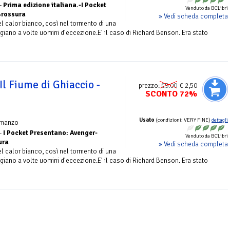
 -
Prima edizione italiana.-I Pocket
Venduto da BCLibri
Brossura
» Vedi scheda completa
l calor bianco, così nel tormento di una
rgiano a volte uomini d'eccezione.E' il caso di Richard Benson. Era stato
Il Fiume di Ghiaccio -
prezzo:
€9.00
€ 2,50
SCONTO 72%
Usato
(condizioni: VERY FINE)
dettagli
omanzo
 -
I Pocket Presentano: Avenger-
Venduto da BCLibri
ura
» Vedi scheda completa
l calor bianco, così nel tormento di una
rgiano a volte uomini d'eccezione.E' il caso di Richard Benson. Era stato