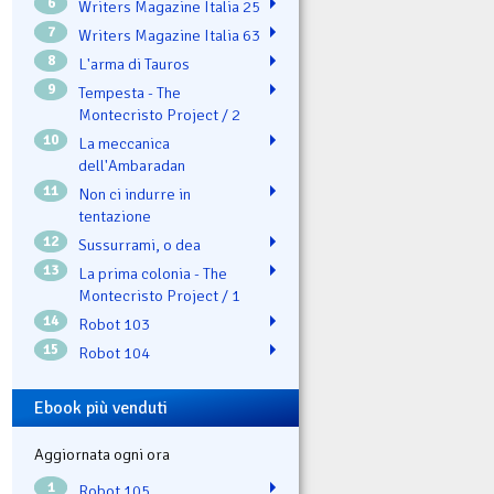
6
Writers Magazine Italia 25
7
Writers Magazine Italia 63
8
L'arma di Tauros
9
Tempesta - The
Montecristo Project / 2
10
La meccanica
dell'Ambaradan
11
Non ci indurre in
tentazione
12
Sussurrami, o dea
13
La prima colonia - The
Montecristo Project / 1
14
Robot 103
15
Robot 104
Ebook più venduti
Aggiornata ogni ora
1
Robot 105