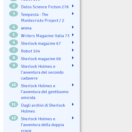
2
Delos Science Fiction 278
3
Tempesta - The
Montecristo Project / 2
4
ənima
5
Writers Magazine Italia 73
6
Sherlock magazine 67
7
Robot 104
8
Sherlock magazine 66
9
Sherlock Holmes e
l'avventura del secondo
cadavere
10
Sherlock Holmes e
l’avventura del gentiluomo
omicida
11
Dagli archivi di Sherlock
Holmes
12
Sherlock Holmes e
l’avventura della doppia
croce