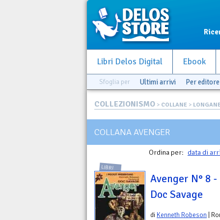
Rice
Libri Delos Digital
Ebook
Sfoglia per
Ultimi arrivi
Per editore
COLLEZIONISMO
>
COLLANE
>
LONGANE
COLLANA AVENGER
Ordina per:
data di arr
LIBRI
Avenger N° 8 - 
Doc Savage
di
Kenneth Robeson
| R