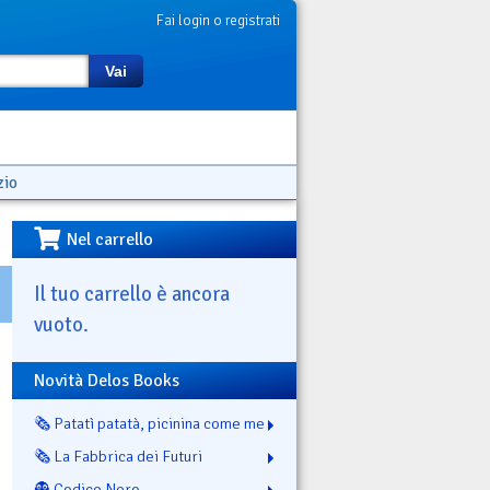
Fai login o registrati
Vai
zio
Nel carrello
Il tuo carrello è ancora
vuoto.
Novità Delos Books
🗞️ Patatì patatà, picinina come me
🗞️ La Fabbrica dei Futuri
👻 Codice Nero