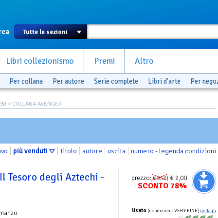
rca
Libri collezionismo
Premi
Altro
Per collana
Per autore
Serie complete
Libri d'arte
Per nego
SI
> COLLANA AVENGER
ivo
più venduti
titolo
autore
uscita
numero
-
legenda condizioni
Il Tesoro degli Aztechi -
prezzo:
€9.00
€ 2,00
SCONTO 78%
Usato
(condizioni: VERY FINE)
dettagli
omanzo