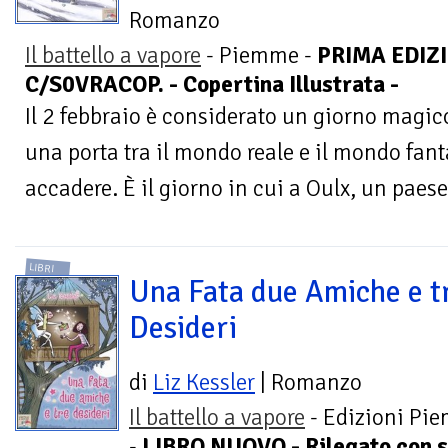
Romanzo
Il battello a vapore
- Piemme -
PRIMA EDIZI
C/S0VRACOP. - Copertina Illustrata -
Il 2 febbraio è considerato un giorno magico.
una porta tra il mondo reale e il mondo fant
accadere. È il giorno in cui a Oulx, un paese t
LIBRI
Una Fata due Amiche e t
Desideri
di
Liz Kessler
| Romanzo
Il battello a vapore
- Edizioni Pi
-
LIBRO NUOVO - Rilegato con s