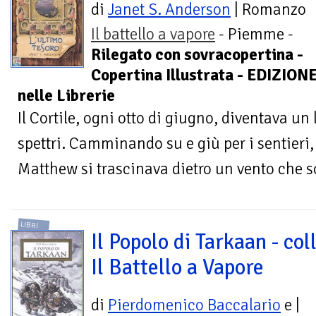
di
Janet S. Anderson
| Romanzo
Il battello a vapore
- Piemme -
Rilegato con sovracopertina -
Copertina Illustrata - EDIZION
nelle Librerie
Il Cortile, ogni otto di giugno, diventava un
spettri. Camminando su e giù per i sentieri,
Matthew si trascinava dietro un vento che so
LIBRI
Il Popolo di Tarkaan - col
Il Battello a Vapore
di
Pierdomenico Baccalario
e
|