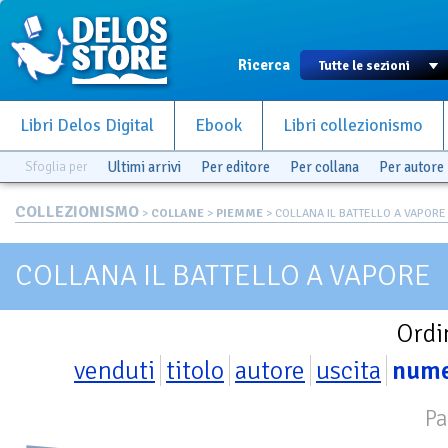
Ricerca
Libri Delos Digital
Ebook
Libri collezionismo
Sfoglia per
Ultimi arrivi
Per editore
Per collana
Per autore
COLLEZIONISMO
>
COLLANE
>
PIEMME
> COLLANA IL BATTELLO A VAPORE
COLLANA IL BATTELLO A VAPORE
Ordi
venduti
titolo
autore
uscita
num
Pa