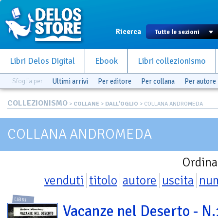
Ricerca
Libri Delos Digital
Ebook
Libri collezionismo
Sfoglia per
Ultimi arrivi
Per editore
Per collana
Per autore
COLLEZIONISMO
>
COLLANE
>
DALL'OGLIO
> COLLANA ANDROMEDA
COLLANA ANDROMEDA
Ordina
venduti
titolo
autore
uscita
nu
LIBRI
Vacanze nel Deserto - N