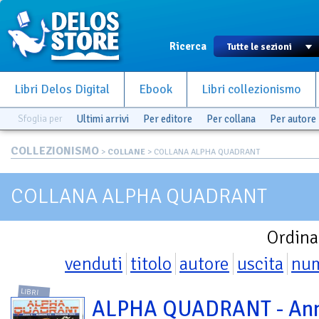
Ricerca
Libri Delos Digital
Ebook
Libri collezionismo
Sfoglia per
Ultimi arrivi
Per editore
Per collana
Per autore
COLLEZIONISMO
>
COLLANE
> COLLANA ALPHA QUADRANT
COLLANA ALPHA QUADRANT
Ordina
venduti
titolo
autore
uscita
nu
LIBRI
ALPHA QUADRANT - Ann