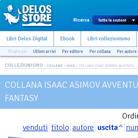
Ricerca
Libri Delos Digital
Ebook
Libri collezionismo
Sfoglia per
Ultimi arrivi
Per editore
Per collana
Per autore
COLLEZIONISMO
>
COLLANE
>
SIAD
> COLLANA ISAAC ASIMOV AVVENTU...
COLLANA ISAAC ASIMOV AVVENTUR
FANTASY
Ordi
venduti
titolo
autore
uscita
nu