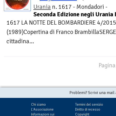
Urania
n. 1617 - Mondadori -
Seconda Edizione negli Urania I
1617 LA NOTTE DEL BOMBARDIERE 4/201
(1989)Copertina di Franco BrambillaSERG
cittadina...
Pagina 
Problemi? Scrivi una mail
Chi siamo
Termini del servizio
L'Associazione
Diritto di recesso
Informazioni sui
Copyright