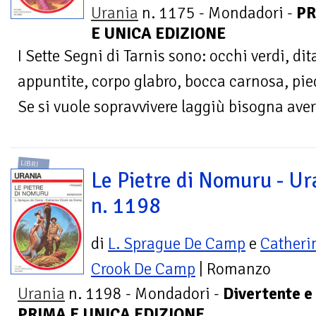
Urania
n. 1175 - Mondadori -
PR
E UNICA EDIZIONE
I Sette Segni di Tarnis sono: occhi verdi, di
appuntite, corpo glabro, bocca carnosa, pied
Se si vuole sopravvivere laggiù bisogna averli
LIBRI
Le Pietre di Nomuru - Ur
n. 1198
di
L. Sprague De Camp
e
Catheri
Crook De Camp
| Romanzo
Urania
n. 1198 - Mondadori -
Divertente e
PRIMA E UNICA EDIZIONE