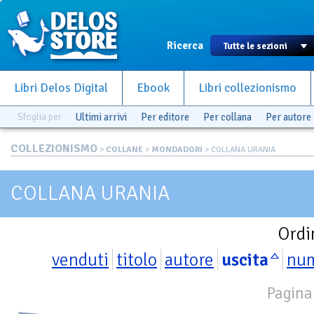
Ricerca
Libri Delos Digital
Ebook
Libri collezionismo
Sfoglia per
Ultimi arrivi
Per editore
Per collana
Per autore
COLLEZIONISMO
>
COLLANE
>
MONDADORI
> COLLANA URANIA
COLLANA URANIA
Ordi
venduti
titolo
autore
uscita
nu
Pagina 