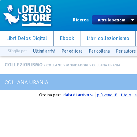
Ricerca
Libri Delos Digital
Ebook
Libri collezionismo
Sfoglia per
Ultimi arrivi
Per editore
Per collana
Per autore
COLLEZIONISMO
>
COLLANE
>
MONDADORI
> COLLANA URANIA
COLLANA URANIA
Ordina per:
data di arrivo
più venduti
titolo
a