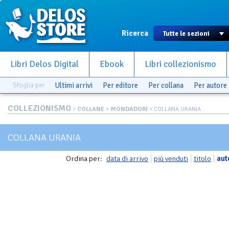
Ricerca
Libri Delos Digital
Ebook
Libri collezionismo
Sfoglia per
Ultimi arrivi
Per editore
Per collana
Per autore
COLLEZIONISMO
>
COLLANE
>
MONDADORI
> COLLANA URANIA
COLLANA URANIA
Ordina per:
data di arrivo
più venduti
titolo
aut