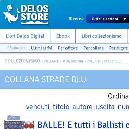
Ricerca
Libri Delos Digital
Ebook
Libri collezionismo
Sfoglia per
Ultimi arrivi
Per editore
Per collana
Per autore
COLLEZIONISMO
>
COLLANE
>
MONDADORI
> COLLANA STRADE BLU
COLLANA STRADE BLU
Ordina
venduti
titolo
autore
uscita
nu
LIBRI
BALLE! E tutti i Ballisti 