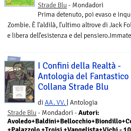
Strade Blu
- Mondadori
Prima detenuto, poi evaso e inqu
Zombie. È l'aldilà, l'ultimo altrove di Jack Fo
e libera dell'esistenza e del pensiero.Immate
LIBRI
I Confini della Realtà -
Antologia del Fantastico 
Collana Strade Blu
di
AA. VV.
| Antologia
Strade Blu
- Mondadori -
Autori:
Avoledo+Baldini+Bellocchio+Biondillo+Co
+Palazzolo +Troisi +Vangelista+Vichi - 10