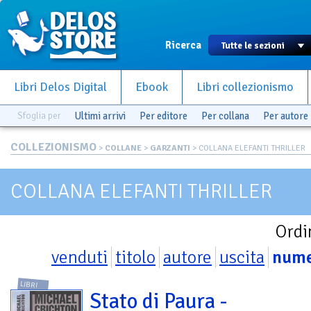
Ricerca
Libri Delos Digital
Ebook
Libri collezionismo
Sfoglia per
Ultimi arrivi
Per editore
Per collana
Per autore
COLLEZIONISMO
>
COLLANE
>
GARZANTI
> COLLANA ELEFANTI THRILLER
COLLANA ELEFANTI THRILLER
Ordi
venduti
titolo
autore
uscita
num
LIBRI
Stato di Paura -