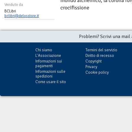
mondo alchemico, la corona forg
Venduto da
crocifissione
BCLibri
bclibri@delosstore.it
Problemi? Scrivi una mail
Chi siamo
Termini del servizio
L'Associazione
Diritto di recesso
Informazioni sui
Copyright
pagamenti
Privacy
Informazioni sulle
Cookie policy
spedizioni
Come usare il sito