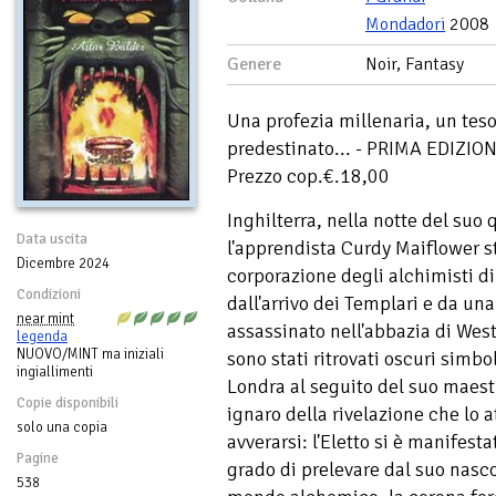
Mondadori
2008
Genere
Noir, Fantasy
Una profezia millenaria, un tes
predestinato... - PRIMA EDIZI
Prezzo cop.€.18,00
Inghilterra, nella notte del su
Data uscita
l'apprendista Curdy Maiflower st
Dicembre 2024
corporazione degli alchimisti di
Condizioni
dall'arrivo dei Templari e da una
near mint
assassinato nell'abbazia di West
legenda
NUOVO/MINT ma iniziali
sono stati ritrovati oscuri simb
ingiallimenti
Londra al seguito del suo maest
Copie disponibili
ignaro della rivelazione che lo a
solo una copia
avverarsi: l'Eletto si è manifestat
Pagine
grado di prelevare dal suo nasc
538