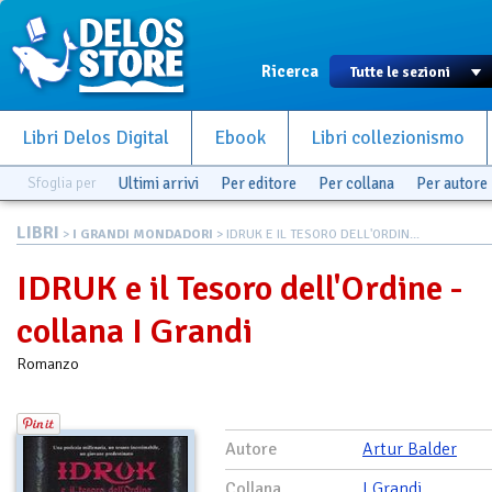
Ricerca
Libri Delos Digital
Ebook
Libri collezionismo
Sfoglia per
Ultimi arrivi
Per editore
Per collana
Per autore
LIBRI
>
I GRANDI MONDADORI
> IDRUK E IL TESORO DELL'ORDIN...
IDRUK e il Tesoro dell'Ordine -
collana I Grandi
Romanzo
Autore
Artur Balder
Collana
I Grandi