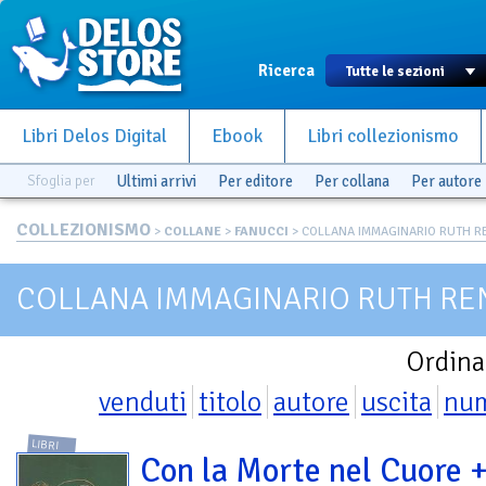
Ricerca
Libri Delos Digital
Ebook
Libri collezionismo
Sfoglia per
Ultimi arrivi
Per editore
Per collana
Per autore
COLLEZIONISMO
>
COLLANE
>
FANUCCI
> COLLANA IMMAGINARIO RUTH RE
COLLANA IMMAGINARIO RUTH RE
Ordina
venduti
titolo
autore
uscita
nu
LIBRI
Con la Morte nel Cuore 