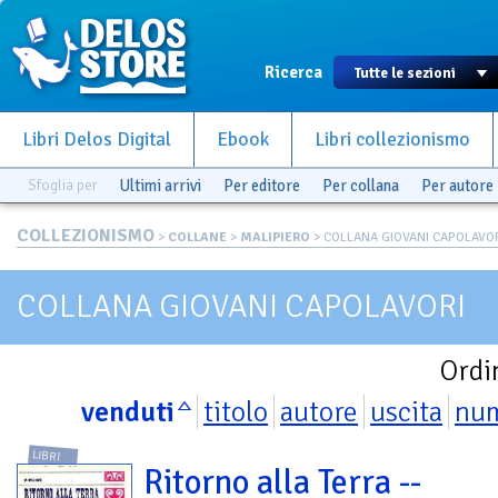
Ricerca
Libri Delos Digital
Ebook
Libri collezionismo
Sfoglia per
Ultimi arrivi
Per editore
Per collana
Per autore
COLLEZIONISMO
>
COLLANE
>
MALIPIERO
> COLLANA GIOVANI CAPOLAVO
COLLANA GIOVANI CAPOLAVORI
Ordi
venduti
titolo
autore
uscita
nu
LIBRI
Ritorno alla Terra --