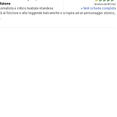
dizione
Venduto da BCLibri
» Vedi scheda completa
ornalista e critico teatrale irlandese
fà al folclore e alle leggende balcaniche e si ispira ad un personaggio storico,
.