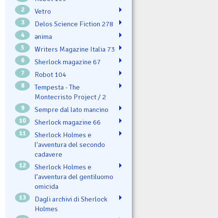
2
Vetro
3
Delos Science Fiction 278
4
ənima
5
Writers Magazine Italia 73
6
Sherlock magazine 67
7
Robot 104
8
Tempesta - The
Montecristo Project / 2
9
Sempre dal lato mancino
10
Sherlock magazine 66
11
Sherlock Holmes e
l'avventura del secondo
cadavere
12
Sherlock Holmes e
l’avventura del gentiluomo
omicida
13
Dagli archivi di Sherlock
Holmes