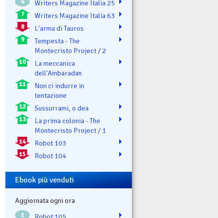
6
Writers Magazine Italia 25
7
Writers Magazine Italia 63
8
L'arma di Tauros
9
Tempesta - The
Montecristo Project / 2
10
La meccanica
dell'Ambaradan
11
Non ci indurre in
tentazione
12
Sussurrami, o dea
13
La prima colonia - The
Montecristo Project / 1
14
Robot 103
15
Robot 104
Ebook più venduti
Aggiornata ogni ora
1
Robot 105