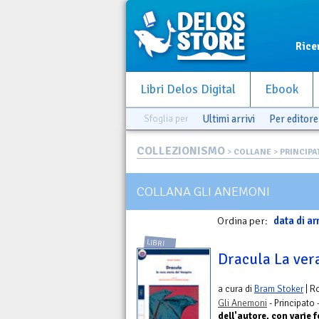
Rice
Libri Delos Digital
Ebook
Sfoglia per
Ultimi arrivi
Per editore
COLLEZIONISMO
>
COLLANE
>
PRINCIPA
COLLANA GLI ANEMONI
Ordina per:
data di ar
LIBRI
Dracula La ver
a cura di
Bram Stoker
| R
Gli Anemoni
- Principato 
dell'autore, con varie fo