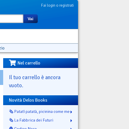
Fai login o registrati
Vai
zio
Nel carrello
Il tuo carrello è ancora
vuoto.
Novità Delos Books
🗞️ Patatì patatà, picinina come me
🗞️ La Fabbrica dei Futuri
👻 Codice Nero