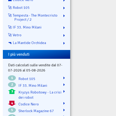
🚀 Robot 105
🚀 Tempesta - The Montecristo
Project / 2
🚀 IF 33. Mino Milani
🚀 Vetro
🔫 La Mantide Orchidea
I più venduti
Dati calcolati sulle vendite dal 07-
07-2026 al 05-08-2026
1
Robot 105
2
IF 33. Mino Milani
3
Kryzys Robotowy - La crisi
dei robot
4
Codice Nero
5
Sherlock Magazine 67