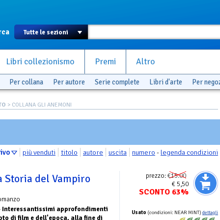
rca
Libri collezionismo
Premi
Altro
Per collana
Per autore
Serie complete
Libri d'arte
Per nego
TO
> COLLANA GLI ANEMONI
rivo
più venduti
titolo
autore
uscita
numero
-
legenda condizioni
prezzo:
€15.00
a Storia del Vampiro
€ 5,50
SCONTO 63%
omanzo
-
Interessantissimi approfondimenti
Usato
(condizioni: NEAR MINT)
dettagli
to di film e dell'epoca, alla fine di