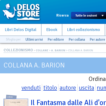
Ricerca
Libri Delos Digital
Ebook
Libri collezionismo
Sfoglia per
Ultimi arrivi
Per editore
Per collana
Per autore
COLLEZIONISMO
>
COLLANE
>
A. BARION
> COLLANA A. BARION
COLLANA A. BARION
Ordina
venduti
titolo
autore
uscita
nu
LIBRI
Il Fantasma dalle Ali d'or