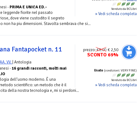
nesi -
PRIMA E UNICA ED.-
Venduto da BCLibri
leggende fiorite nel passato
» Vedi scheda completa
riose, dove viene custodito il segreto
po non ha piu dimensioni. Stavolta sembrava che si...
lana Fantapocket n. 11
prezzo:
€8.00
€ 2,50
SCONTO 69%
AA. VV.
| Antologia
anesi -
16 grandi racconti, molti mai
Usato
(condizioni: VERY FINE)
LIO
ologia dell’uomo moderno. È una
Venduto da BCLibri
» Vedi scheda completa
 metodo scientifico: un metodo che è il
ita della nostra tecnologia e, mi si perdoni...