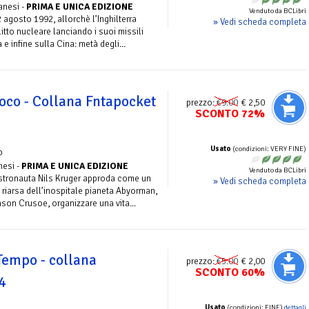
anesi -
PRIMA E UNICA EDIZIONE
Venduto da BCLibri
2 agosto 1992, allorchè l’Inghilterra
» Vedi scheda completa
tto nucleare lanciando i suoi missili
 e infine sulla Cina: metà degli...
uoco - Collana Fntapocket
prezzo:
€9.00
€ 2,50
SCONTO 72%
Usato
(condizioni: VERY FINE)
o
nesi -
PRIMA E UNICA EDIZIONE
Venduto da BCLibri
tronauta Nils Kruger approda come un
» Vedi scheda completa
 riarsa dell’inospitale pianeta Abyorman,
son Crusoe, organizzare una vita...
Tempo - collana
prezzo:
€5.00
€ 2,00
SCONTO 60%
 4
Usato
(condizioni: FINE)
dettagli