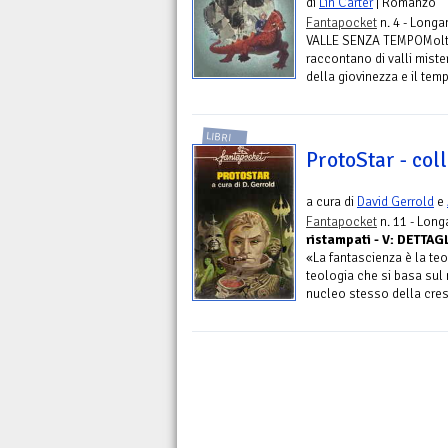
di
Lin Carter
| Romanzo
Fantapocket
n. 4 - Longa
VALLE SENZA TEMPOMolte 
raccontano di valli miste
della giovinezza e il tem
LIBRI
ProtoStar - col
a cura di
David Gerrold
e
Fantapocket
n. 11 - Long
ristampati - V: DETTAG
«La fantascienza è la te
teologia che si basa sul
nucleo stesso della cresc