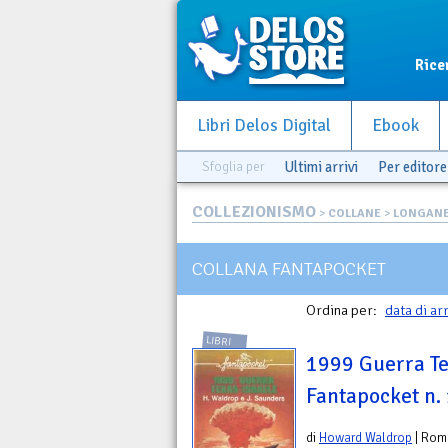
Rice
Libri Delos Digital
Ebook
Sfoglia per
Ultimi arrivi
Per editore
COLLEZIONISMO
>
COLLANE
>
LONGANE
COLLANA FANTAPOCKET
Ordina per:
data di ar
LIBRI
1999 Guerra Tex
Fantapocket n.
di
Howard Waldrop
| Rom