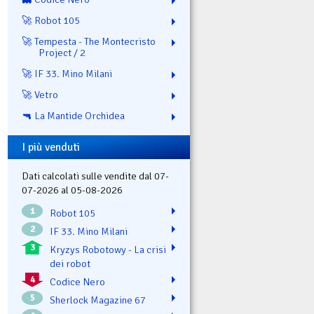
🚀 Robot 105
🚀 Tempesta - The Montecristo
Project / 2
🚀 IF 33. Mino Milani
🚀 Vetro
🔫 La Mantide Orchidea
I più venduti
Dati calcolati sulle vendite dal 07-
07-2026 al 05-08-2026
1
Robot 105
2
IF 33. Mino Milani
3
Kryzys Robotowy - La crisi
dei robot
4
Codice Nero
5
Sherlock Magazine 67