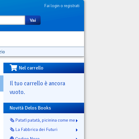
Fai login o registrati
Vai
zio
Nel carrello
Il tuo carrello è ancora
vuoto.
Novità Delos Books
🗞️ Patatì patatà, picinina come me
🗞️ La Fabbrica dei Futuri
👻 Codice Nero