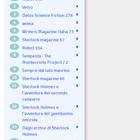
2
Vetro
3
Delos Science Fiction 278
4
ənima
5
Writers Magazine Italia 73
6
Sherlock magazine 67
7
Robot 104
8
Tempesta - The
Montecristo Project / 2
9
Sempre dal lato mancino
10
Sherlock magazine 66
11
Sherlock Holmes e
l'avventura del secondo
cadavere
12
Sherlock Holmes e
l’avventura del gentiluomo
omicida
13
Dagli archivi di Sherlock
Holmes