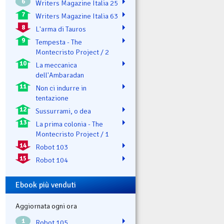
6
Writers Magazine Italia 25
7
Writers Magazine Italia 63
8
L'arma di Tauros
9
Tempesta - The
Montecristo Project / 2
10
La meccanica
dell'Ambaradan
11
Non ci indurre in
tentazione
12
Sussurrami, o dea
13
La prima colonia - The
Montecristo Project / 1
14
Robot 103
15
Robot 104
Ebook più venduti
Aggiornata ogni ora
1
Robot 105