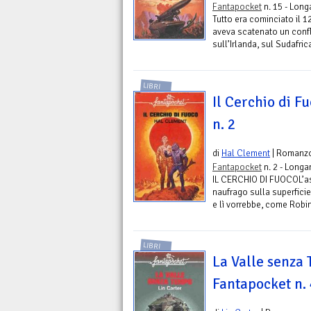
Fantapocket
n. 15 - Long
Tutto era cominciato il 1
aveva scatenato un confli
sull’Irlanda, sul Sudafrica
LIBRI
Il Cerchio di F
n. 2
di
Hal Clement
| Romanz
Fantapocket
n. 2 - Longa
IL CERCHIO DI FUOCOL’as
naufrago sulla superficie
e lì vorrebbe, come Robin
LIBRI
La Valle senza 
Fantapocket n.