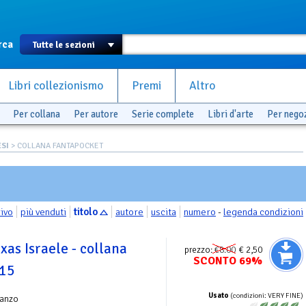
rca
Libri collezionismo
Premi
Altro
Per collana
Per autore
Serie complete
Libri d'arte
Per nego
SI
> COLLANA FANTAPOCKET
rivo
più venduti
titolo
autore
uscita
numero
-
legenda condizioni
as Israele - collana
prezzo:
€8.00
€ 2,50
SCONTO 69%
 15
Usato
(condizioni: VERY FINE)
anzo