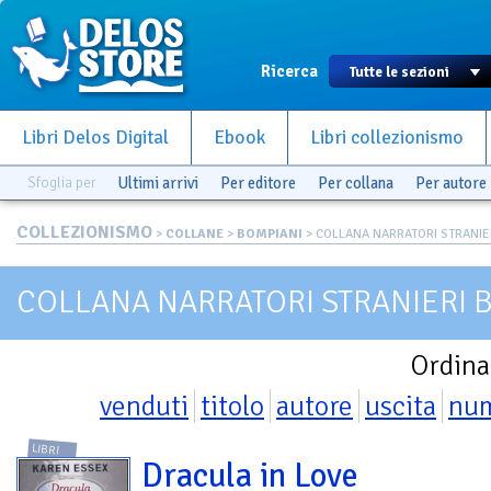
Ricerca
Libri Delos Digital
Ebook
Libri collezionismo
Sfoglia per
Ultimi arrivi
Per editore
Per collana
Per autore
COLLEZIONISMO
>
COLLANE
>
BOMPIANI
> COLLANA NARRATORI STRANIERI
COLLANA NARRATORI STRANIERI 
Ordina
venduti
titolo
autore
uscita
nu
LIBRI
Dracula in Love