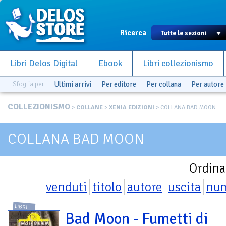
Ricerca
Libri Delos Digital
Ebook
Libri collezionismo
Sfoglia per
Ultimi arrivi
Per editore
Per collana
Per autore
COLLEZIONISMO
>
COLLANE
>
XENIA EDIZIONI
> COLLANA BAD MOON
COLLANA BAD MOON
Ordina
venduti
titolo
autore
uscita
nu
LIBRI
Bad Moon - Fumetti di