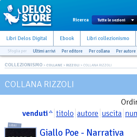
Ricerca
Libri Delos Digital
Ebook
Libri collezionismo
Sfoglia per
Ultimi arrivi
Per editore
Per collana
Per autore
COLLEZIONISMO
>
COLLANE
>
RIZZOLI
> COLLANA RIZZOLI
COLLANA RIZZOLI
Ordi
venduti
titolo
autore
uscita
nu
LIBRI
Giallo Poe - Narrativa