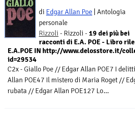
di
Edgar Allan Poe
| Antologia
personale
Rizzoli
- Rizzoli -
19 dei più bei
racconti di E.A. POE - Libro ri
E.A.POE IN http://www.delosstore.it/col
id=29534
C2x - Giallo Poe // Edgar Allan POE7 I delitt
Allan POE47 Il mistero di Maria Roget // Ed
rubata // Edgar Allan POE127 Lo...