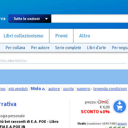
rca
Libri collezionismo
Premi
Altro
Per collana
Per autore
Serie complete
Libri d'arte
Per nego
 COLLANA RIZZOLI
rivo
più venduti
titolo
autore
uscita
numero
-
legenda condizioni
prezzo:
€10.00
rrativa
€ 6,00
SCONTO 40%
logia personale
più bei racconti di E.A. POE - Libro
Usato
(condizioni: VERY FINE)
dettagli
FIA E.A.POE IN