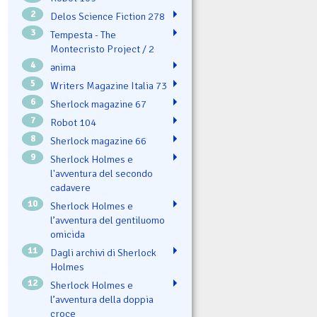
2
Delos Science Fiction 278
3
Tempesta - The
Montecristo Project / 2
4
ənima
5
Writers Magazine Italia 73
6
Sherlock magazine 67
7
Robot 104
8
Sherlock magazine 66
9
Sherlock Holmes e
l'avventura del secondo
cadavere
10
Sherlock Holmes e
l’avventura del gentiluomo
omicida
11
Dagli archivi di Sherlock
Holmes
12
Sherlock Holmes e
l’avventura della doppia
croce