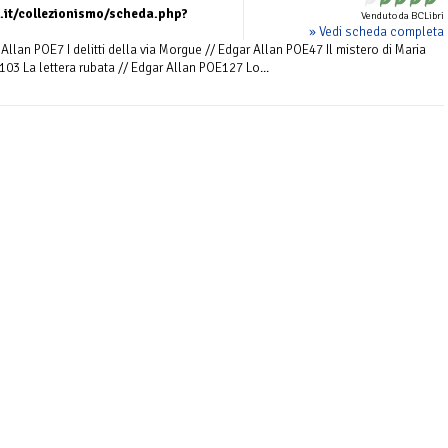
.it/collezionismo/scheda.php?
Venduto da BCLibri
» Vedi scheda completa
Allan POE7 I delitti della via Morgue // Edgar Allan POE47 Il mistero di Maria
03 La lettera rubata // Edgar Allan POE127 Lo...