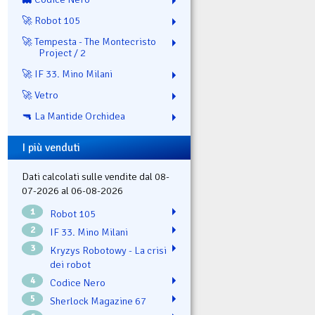
🚀 Robot 105
🚀 Tempesta - The Montecristo
Project / 2
🚀 IF 33. Mino Milani
🚀 Vetro
🔫 La Mantide Orchidea
I più venduti
Dati calcolati sulle vendite dal 08-
07-2026 al 06-08-2026
1
Robot 105
2
IF 33. Mino Milani
3
Kryzys Robotowy - La crisi
dei robot
4
Codice Nero
5
Sherlock Magazine 67