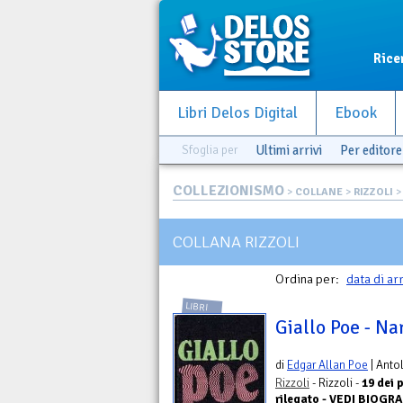
Rice
Libri Delos Digital
Ebook
Sfoglia per
Ultimi arrivi
Per editore
COLLEZIONISMO
>
COLLANE
>
RIZZOLI
>
COLLANA RIZZOLI
Ordina per:
data di ar
LIBRI
Giallo Poe - Na
di
Edgar Allan Poe
| Anto
Rizzoli
- Rizzoli -
19 dei 
rilegato - VEDI BIOGRA