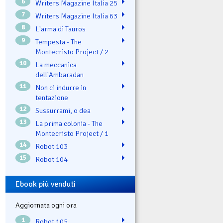
6
Writers Magazine Italia 25
7
Writers Magazine Italia 63
8
L'arma di Tauros
9
Tempesta - The
Montecristo Project / 2
10
La meccanica
dell'Ambaradan
11
Non ci indurre in
tentazione
12
Sussurrami, o dea
13
La prima colonia - The
Montecristo Project / 1
14
Robot 103
15
Robot 104
Ebook più venduti
Aggiornata ogni ora
1
Robot 105