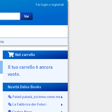
Fai login o registrati
Vai
zio
Nel carrello
Il tuo carrello è ancora
vuoto.
Novità Delos Books
🗞️ Patatì patatà, picinina come me
🗞️ La Fabbrica dei Futuri
👻 Codice Nero