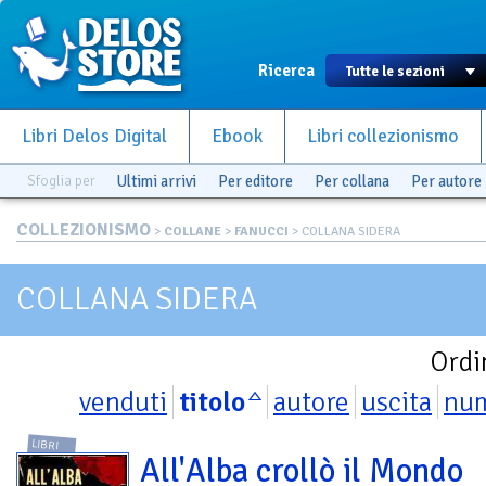
Ricerca
Libri Delos Digital
Ebook
Libri collezionismo
Sfoglia per
Ultimi arrivi
Per editore
Per collana
Per autore
COLLEZIONISMO
>
COLLANE
>
FANUCCI
> COLLANA SIDERA
COLLANA SIDERA
Ordi
venduti
titolo
autore
uscita
nu
LIBRI
All'Alba crollò il Mondo