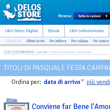
Ricerca
Libri Delos Digital
Ebook
Libri collezionismo
Sfoglia per
Ultimi arrivi
Per editore
Per collana
Per autore
COLLEZIONISMO
>
AUTORI
> TITOLI DI PASQUALE FESTA CAM...
TITOLI DI PASQUALE FESTA CAMPA
Ordina per:
data di arrivo
più vend
LIBRI
Conviene far Bene l'Amo