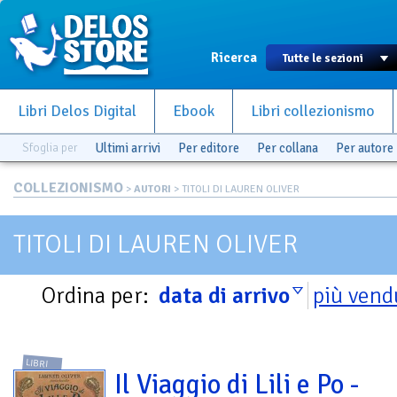
Ricerca
Libri Delos Digital
Ebook
Libri collezionismo
Sfoglia per
Ultimi arrivi
Per editore
Per collana
Per autore
COLLEZIONISMO
>
AUTORI
> TITOLI DI LAUREN OLIVER
TITOLI DI LAUREN OLIVER
Ordina per:
data di arrivo
più vend
LIBRI
Il Viaggio di Lili e Po -