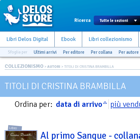
Ricerca
Libri Delos Digital
Ebook
Libri collezionismo
Sfoglia per
Ultimi arrivi
Per editore
Per collana
Per autore
COLLEZIONISMO
>
AUTORI
> TITOLI DI CRISTINA BRAMBILLA
TITOLI DI CRISTINA BRAMBILLA
Ordina per:
data di arrivo
più vend
LIBRI
Al primo Sangue - collan