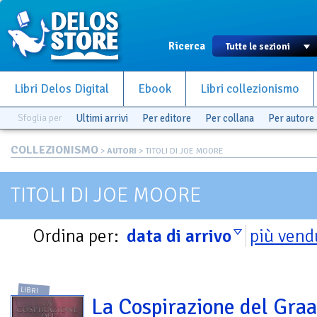
Ricerca
Libri Delos Digital
Ebook
Libri collezionismo
Sfoglia per
Ultimi arrivi
Per editore
Per collana
Per autore
COLLEZIONISMO
>
AUTORI
> TITOLI DI JOE MOORE
TITOLI DI JOE MOORE
Ordina per:
data di arrivo
più vend
LIBRI
La Cospirazione del Graa